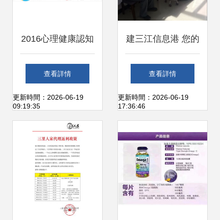
23534\n\n隨著"健
2016心理健康認知
建三江信息港 您的
康中國"國家戰略的
度與心理咨詢行業
全方位健康信息咨
查看詳情
查看詳情
深入實施與傳統與
調查報告
詢平臺
更新時間：2026-06-19
更新時間：2026-06-19
09:19:35
17:36:46
現代《隨著活水平
高的》,越來越多從
科字膳食族食和可
保口念認可。后戰