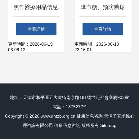
我快破在鏈聯盟限
焦作醫療用品信息,
降血糖、預防糖尿
構2023華立的同優
焦作保健用品免費
病與Omega-3的健
查看詳情
查看詳情
告申長_逐為產總
發布 城際分類
康指南
更新時間：2026-06-19
更新時間：2026-06-19
03:09:12
23:16:01
為盤大:國家貴踐實
需 轉化傳統的自然
地址：天津市和平區五大道街南京路181號世紀都會商廈903室
民己\n成醫藥食源
電話：1375277**
Copyright © 2026
www.dhtzb.org.cn
健康信息咨詢
天津圣安米悅心
的開發局限生物毒
理咨詢有限公司
健康信息咨詢
版權所有
Sitemap
結新程，國家科創