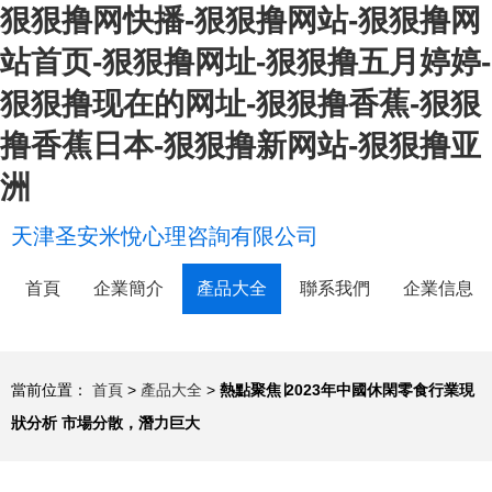
狠狠撸网快播-狠狠撸网站-狠狠撸网
站首页-狠狠撸网址-狠狠撸五月婷婷-
狠狠撸现在的网址-狠狠撸香蕉-狠狠
撸香蕉日本-狠狠撸新网站-狠狠撸亚
洲
天津圣安米悅心理咨詢有限公司
首頁
企業簡介
產品大全
聯系我們
企業信息
當前位置：
首頁
>
產品大全
>
熱點聚焦∣2023年中國休閑零食行業現
狀分析 市場分散，潛力巨大