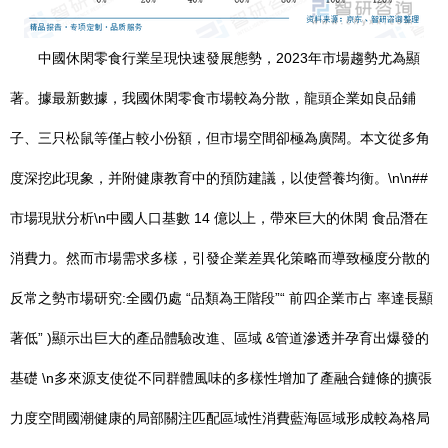
中國休閑零食行業呈現快速發展態勢，2023年市場趨勢尤為顯
著。據最新數據，我國休閑零食市場較為分散，龍頭企業如良品鋪
子、三只松鼠等僅占較小份額，但市場空間卻極為廣闊。本文從多角
度深挖此現象，并附健康教育中的預防建議，以使營養均衡。\n\n##
市場現狀分析\n中國人口基數 14 億以上，帶來巨大的休閑 食品潛在
消費力。然而市場需求多樣，引發企業差異化策略而導致極度分散的
反常之勢市場研究:全國仍處 “品類為王階段”“ 前四企業市占 率達長顯
著低” )顯示出巨大的產品體驗改進、區域 &管道滲透并孕育出爆發的
基礎 \n多來源支使從不同群體風味的多樣性增加了產融合鏈條的擴張
力度空間國潮健康的局部關注匹配區域性消費藍海區域形成較為格局