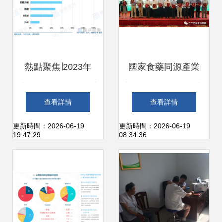
熱點聚焦∣2023年
國家食藥同源產業
中國休閑零食行業
科技創新聯盟:開啟
查看詳情
查看詳情
現狀分析 市場分
健康產業新紀元
更新時間：2026-06-19
更新時間：2026-06-19
19:47:29
08:34:36
散，潛力巨大
\n\n一、聯盟成立
的時代意義\n\n202
ErlTph ctrl +